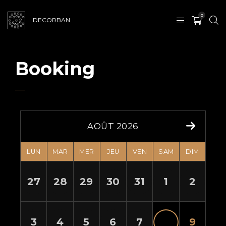
0
DECORBAN
Booking
AOÛT 2026
LUN
MAR
MER
JEU
VEN
SAM
DIM
27
28
29
30
31
1
2
3
4
5
6
7
8
9