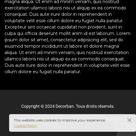
magna aliqua. Ut enim ad minim veniam, quis nostrud
exercitation ullamco laboris nisi ut aliquip ex ea commodo
consequat. Duis aute irure dolor in reprehenderit in
voluptate velit esse cillum dolore eu fugiat nulla pariatur.
Excepteur sint occaecat cupidatat non proident, sunt in
culpa qui officia deserunt mollit anim id est laborum. Lorem
ipsum dolor sit amet, consectetur adipisicing elit, sed do
eiusmod tempor incididunt ut labore et dolore magna
aliqua. Ut enim ad minim veniam, quis nostrud exercitation
ullamco laboris nisi ut aliquip ex ea commodo consequat.
Duis aute irure dolor in reprehenderit in voluptate velit esse
cillum dolore eu fugiat nulla pariatur.
Copyright © 2024 Decorban. Tous droits réservés.
Mentions légales
–
CGV / CGU
–
Politique de confidentialité
This website uses cookies to improve your experience.
Cookie Policy