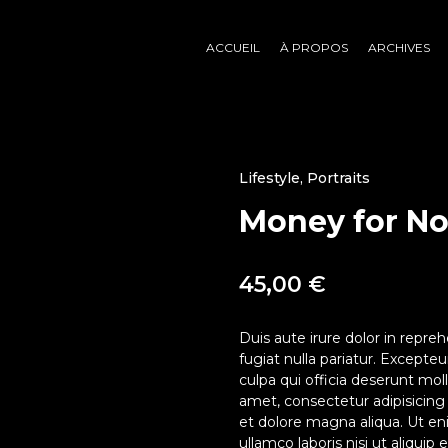
ACCUEIL
À PROPOS
ARCHIVES
Lifestyle
,
Portraits
Money for No
45,00
€
Duis aute irure dolor in repreh
fugiat nulla pariatur. Excepte
culpa qui officia deserunt mol
amet, consectetur adipisicing
et dolore magna aliqua. Ut en
ullamco laboris nisi ut aliqui