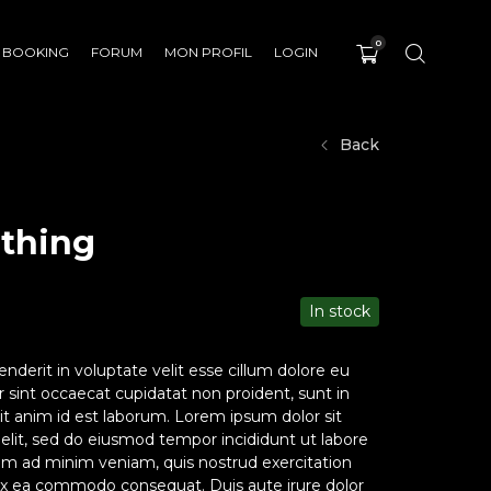
0
BOOKING
FORUM
MON PROFIL
LOGIN
Back
thing
In stock
enderit in voluptate velit esse cillum dolore eu
ur sint occaecat cupidatat non proident, sunt in
lit anim id est laborum. Lorem ipsum dolor sit
 elit, sed do eiusmod tempor incididunt ut labore
im ad minim veniam, quis nostrud exercitation
p ex ea commodo consequat. Duis aute irure dolor