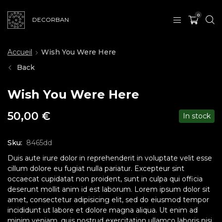
0
DECORBAN
Accueil
Wish You Were Here
Back
Wish You Were Here
50,00
€
In stock
Sku:
8465dd
Duis aute irure dolor in reprehenderit in voluptate velit esse
cillum dolore eu fugiat nulla pariatur. Excepteur sint
occaecat cupidatat non proident, sunt in culpa qui officia
deserunt mollit anim id est laborum. Lorem ipsum dolor sit
amet, consectetur adipisicing elit, sed do eiusmod tempor
incididunt ut labore et dolore magna aliqua. Ut enim ad
minim veniam, quis nostrud exercitation ullamco laboris nisi