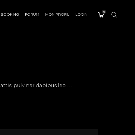
0
BOOKING
FORUM
MON PROFIL
LOGIN
tis, pulvinar dapibus leo . . .