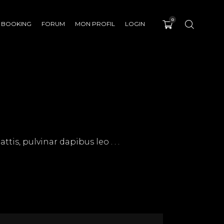
0
BOOKING
FORUM
MON PROFIL
LOGIN
tis, pulvinar dapibus leo . . .