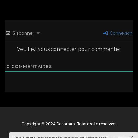
S’abonner
Connexion
Veuillez vous connecter pour commenter
0
COMMENTAIRES
Copyright © 2024 Decorban. Tous droits réservés.
Mentions légales
–
CGV / CGU
–
Politique de confidentialité
This website uses cookies to improve your experience.